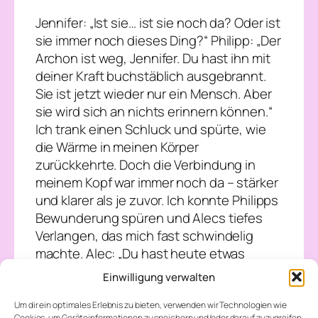
Jennifer: „Ist sie… ist sie noch da? Oder ist
sie immer noch dieses Ding?“ Philipp: „Der
Archon ist weg, Jennifer. Du hast ihn mit
deiner Kraft buchstäblich ausgebrannt.
Sie ist jetzt wieder nur ein Mensch. Aber
sie wird sich an nichts erinnern können.“
Ich trank einen Schluck und spürte, wie
die Wärme in meinen Körper
zurückkehrte. Doch die Verbindung in
meinem Kopf war immer noch da – stärker
und klarer als je zuvor. Ich konnte Philipps
Bewunderung spüren und Alecs tiefes
Verlangen, das mich fast schwindelig
machte. Alec: „Du hast heute etwas
getan, das eigentlich unmöglich ist. Du
Einwilligung verwalten
hast Engel, Teufel und einen Wächter
besiegt. Die Welt wird ab heute Jagd auf
Um dir ein optimales Erlebnis zu bieten, verwenden wir Technologien wie
Cookies, um Geräteinformationen zu speichern und/oder darauf zuzugreifen.