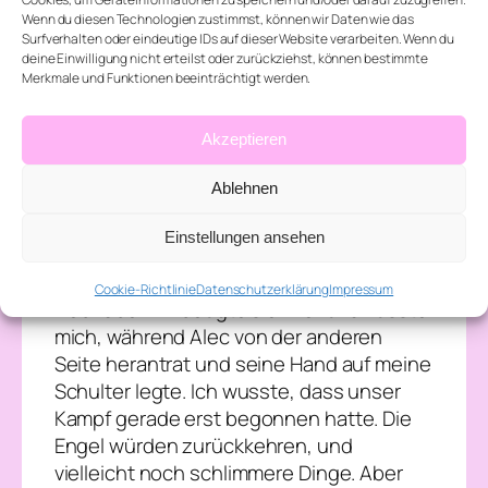
uns machen. Nicht nur auf dich, sondern
Wenn du diesen Technologien zustimmst, können wir Daten wie das
auf uns drei als Einheit.“ Jennifer: „Das ist
Surfverhalten oder eindeutige IDs auf dieser Website verarbeiten. Wenn du
deine Einwilligung nicht erteilst oder zurückziehst, können bestimmte
mir egal. Solange wir zusammen sind,
Merkmale und Funktionen beeinträchtigt werden.
können sie kommen.“ Philipp setzte sich
neben mich und strich mir eine
Akzeptieren
Haarsträhne aus dem Gesicht. Sein
silbernes Mal leuchtete sanft im Schein
Ablehnen
des Kaminfeuers. Philipp: „Du bist kein
einfaches Chaos-Kind mehr, Jennifer. Du
Einstellungen ansehen
bist die Königin des Chaos. Und wir sind
deine ergebenen Untertanen – und deine
Cookie-Richtlinie
Datenschutzerklärung
Impressum
Liebhaber.“ Er beugte sich vor und küsste
mich, während Alec von der anderen
Seite herantrat und seine Hand auf meine
Schulter legte. Ich wusste, dass unser
Kampf gerade erst begonnen hatte. Die
Engel würden zurückkehren, und
vielleicht noch schlimmere Dinge. Aber