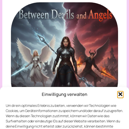
Einwilligung verwalten
Um dir ein optimales Erlebnis zu bieten, verwenden wir Technologien wie
Cookies, um Geräteinformationen zu speichern und/oder darauf zuzugreifen.
Wenn du diesen Technologien zustimmst, können wir Daten wie das
Between Devils and Angels
Surfverhalten oder eindeutige IDs auf dieser Website verarbeiten. Wenn du
deine Einwilligung nicht erteilst oder zurückziehst, können bestimmte