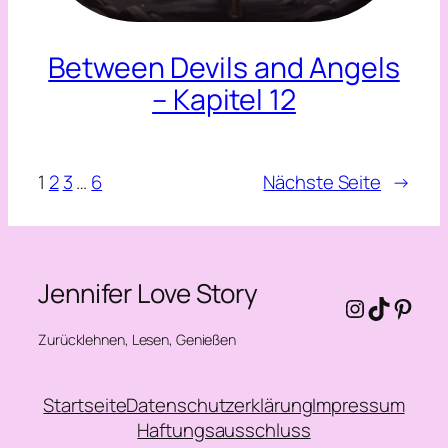
Between Devils and Angels
– Kapitel 12
1
2
3
…
6
Nächste Seite
→
Jennifer Love Story
Instagra
TikTok
Pinte
Zurücklehnen, Lesen, Genießen
Startseite
Datenschutzerklärung
Impressum
Haftungsausschluss