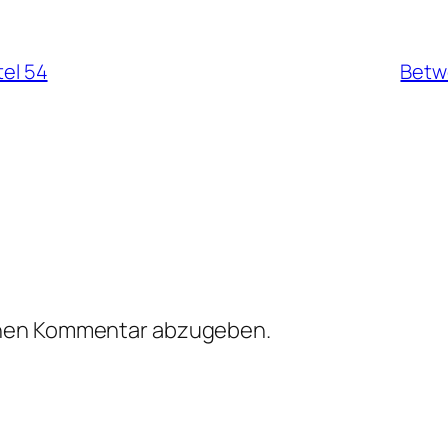
tel 54
Betwe
inen Kommentar abzugeben.