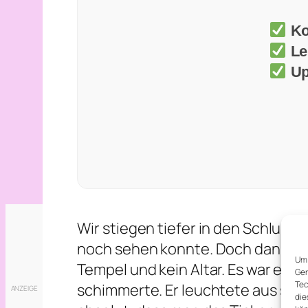
Ko
Le
Up
Wir stiegen tiefer in den Schlund 
noch sehen konnte. Doch dann riss 
Um 
Tempel und kein Altar. Es war ein r
Ger
Tec
schimmerte. Er leuchtete aus sich 
die