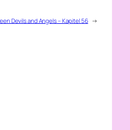
en Devils and Angels – Kapitel 56
→