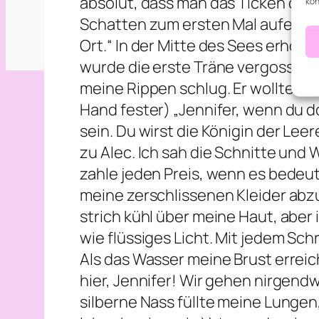
absolut, dass man das Ticken des S
kön
Schatten zum ersten Mal aufeinand
Ort.“ In der Mitte des Sees erhob s
wurde die erste Träne vergossen, al
meine Rippen schlug. Er wollte nac
Hand fester) „Jennifer, wenn du d
sein. Du wirst die Königin der Leere
zu Alec. Ich sah die Schnitte und 
zahle jeden Preis, wenn es bedeute
meine zerschlissenen Kleider abzu
strich kühl über meine Haut, aber in
wie flüssiges Licht. Mit jedem Sch
Als das Wasser meine Brust erreich
hier, Jennifer! Wir gehen nirgendw
silberne Nass füllte meine Lungen