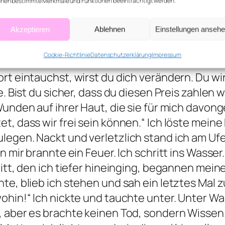
chicksals fast hören konnte. Philipp: „Das ist 
nen bestimmte Merkmale und Funktionen beeinträchtigt werden.
erprallten.“ Alec: „Ich spüre es. Meine Magie
Akzeptieren
Ablehnen
Einstellungen anseh
ich eine kleine Insel mit einer einzigen, weiße
s die Welt geteilt wurde. Ich spürte, wie der 
Cookie-Richtlinie
Datenschutzerklärung
Impressum
h Hause. Jennifer: „Ich muss da rein, oder? In
ort eintauchst, wirst du dich verändern. Du w
. Bist du sicher, dass du diesen Preis zahlen wi
Wunden auf ihrer Haut, die sie für mich davong
t, dass wir frei sein können.“ Ich löste mein
legen. Nackt und verletzlich stand ich am Ufe
 mir brannte ein Feuer. Ich schritt ins Wasser. 
ritt, den ich tiefer hineinging, begannen mein
te, blieb ich stehen und sah ein letztes Mal z
ohin!“ Ich nickte und tauchte unter. Unter Wa
, aber es brachte keinen Tod, sondern Wissen.