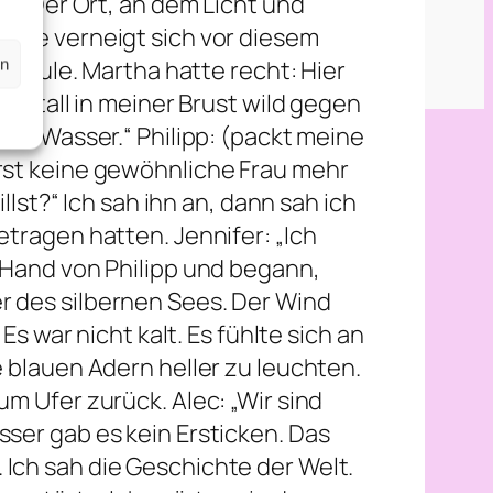
er. Der Ort, an dem Licht und
… sie verneigt sich vor diesem
en
n Säule. Martha hatte recht: Hier
Kristall in meiner Brust wild gegen
 das Wasser.“ Philipp: (packt meine
irst keine gewöhnliche Frau mehr
llst?“ Ich sah ihn an, dann sah ich
etragen hatten. Jennifer: „Ich
e Hand von Philipp und begann,
r des silbernen Sees. Der Wind
Es war nicht kalt. Es fühlte sich an
e blauen Adern heller zu leuchten.
um Ufer zurück. Alec: „Wir sind
sser gab es kein Ersticken. Das
 Ich sah die Geschichte der Welt.