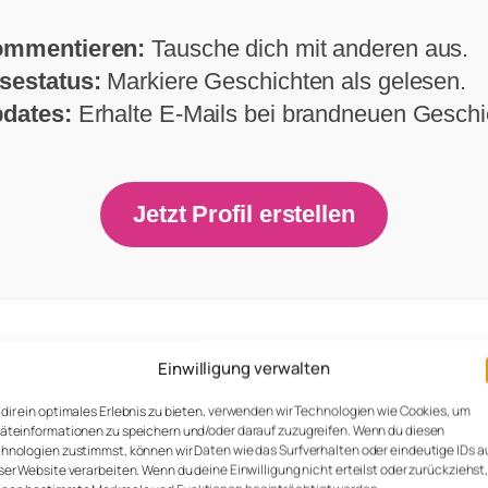
mmentieren:
Tausche dich mit anderen aus.
sestatus:
Markiere Geschichten als gelesen.
dates:
Erhalte E-Mails bei brandneuen Geschi
Jetzt Profil erstellen
der Stille hinab. Der Nebel wurde so dicht, das
Einwilligung verwalten
die Wolkendecke plötzlich auf. Vor uns lag er
dir ein optimales Erlebnis zu bieten, verwenden wir Technologien wie Cookies, um
iesiger, kreisrunder See, dessen Wasser so klar 
äteinformationen zu speichern und/oder darauf zuzugreifen. Wenn du diesen
hnologien zustimmst, können wir Daten wie das Surfverhalten oder eindeutige IDs a
selbst heraus. Das Ufer bestand aus schwarzem
ser Website verarbeiten. Wenn du deine Einwilligung nicht erteilst oder zurückziehst