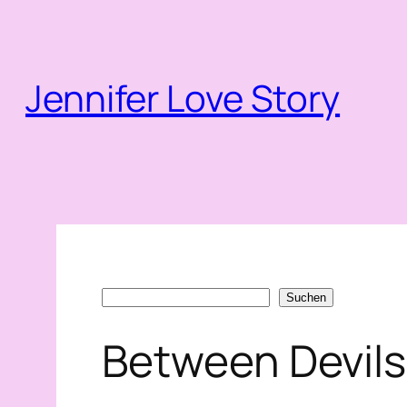
Zum
Inhalt
springen
Jennifer Love Story
Suchen
Suchen
Between Devils