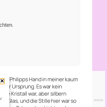
chten.
s ich Philipps Hand in meiner kaum
: der Ursprung. Es war kein
wie Kristall war, aber silbern
uf
 Glas, und die Stille hier war so
,