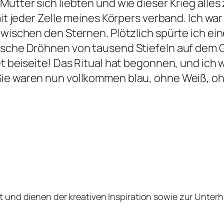
Mutter sich liebten und wie dieser Krieg alles 
 mit jeder Zelle meines Körpers verband. Ich w
 zwischen den Sternen. Plötzlich spürte ich e
ische Dröhnen von tausend Stiefeln auf dem Gl
et beiseite! Das Ritual hat begonnen, und ich 
ie waren nun vollkommen blau, ohne Weiß, ohne
llt und dienen der kreativen Inspiration sowie zur Unter