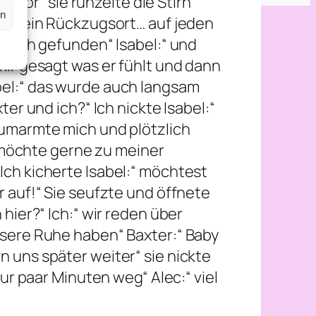
lor“ sie runzelte die Stirn
en
ohl sein Rückzugsort… auf jeden
t mich gefunden“ Isabel:“ und
 mir gesagt was er fühlt und dann
abel:“ das wurde auch langsam
ter und ich?“ Ich nickte Isabel:“
e umarmte mich und plötzlich
ch möchte gerne zu meiner
Ich kicherte Isabel:“ möchtest
r auf!“ Sie seufzte und öffnete
 hier?“ Ich:“ wir reden über
unsere Ruhe haben“ Baxter:“ Baby
n uns später weiter“ sie nickte
nur paar Minuten weg“ Alec:“ viel