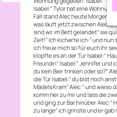
Wohnung gegeben“ Isabel:“ für d
Isabel:“ Tylor hat eine Wohnung 
Fall stand Alec heute Morgen plöt
was läuft jetzt zwischen Alec un
sind wir im Bett gelandet“ sie 
Zeit!“ Ich kicherte ich:“ und nun 
ich freue mich so für euch ihr s
klopfte es an der Tür Isabel:“ Ha
Freundin“ Isabel:“ Jennifer und 
du kein Bier trinken oder so?“ Al
die Tür Isabel:“ du bist noch ans
Mädels Kram“ Alec:“ und wieso da
komm her zu mir und lass die zwe
und ging zur Bar hinüber Alec:“ H
zu lange“ ich grinste und er gab