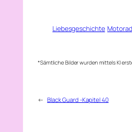
Liebesgeschichte
Motora
*Sämtliche Bilder wurden mittels KI ers
←
Black Guard -Kapitel 40