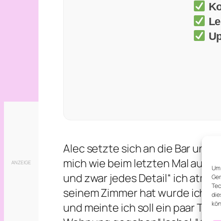
Ko
Le
Up
Alec setzte sich an die Bar und
mich wie beim letzten Mal auf die
Um 
und zwar jedes Detail“ ich atme t
Ger
Tec
seinem Zimmer hat wurde ich en
die
kön
und meinte ich soll ein paar Tage