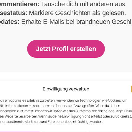
mmentieren:
Tausche dich mit anderen aus.
sestatus:
Markiere Geschichten als gelesen.
dates:
Erhalte E-Mails bei brandneuen Geschi
Jetzt Profil erstellen
 wurde sofort mit Fragen durchlöchert und Is
Einwilligung verwalten
 Toilette und verschließt die Tür Isabel:“ okay
dir ein optimales Erlebnis zu bieten, verwenden wir Technologien wie Cookies, um
ief durch ich:“ Also gut… gestern als ich erfah
äteinformationen zu speichern und/oder darauf zuzugreifen. Wenn du diesen
hnologien zustimmst, können wir Daten wie das Surfverhalten oder eindeutige IDs a
ttäuscht und wütend und hab mich vor dem C
ser Website verarbeiten. Wenn du deine Einwilligung nicht erteilst oder zurückziehst
nen bestimmte Merkmale und Funktionen beeinträchtigt werden.
 verschwinden bis sich alles beruhigt hat und 