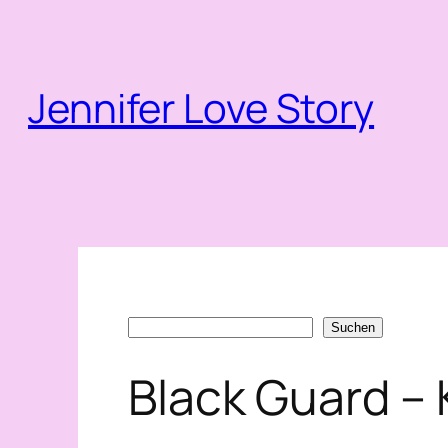
Zum
Inhalt
springen
Jennifer Love Story
Suchen
Suchen
Black Guard – 