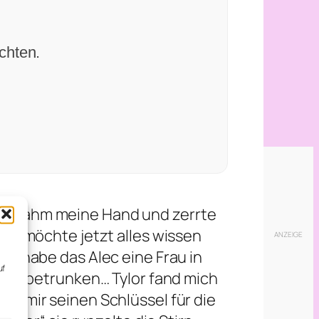
chten.
abel nahm meine Hand und zerrte
 ich möchte jetzt alles wissen
ren habe das Alec eine Frau in
uf
lub betrunken… Tylor fand mich
,
hat mir seinen Schlüssel für die