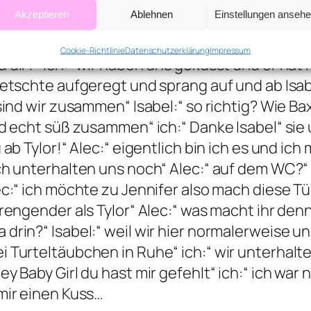
ie Wohnung? Welche Wohnung?“ Ich:“ die von Ty
Akzeptieren
Ablehnen
Einstellungen anseh
und erzählt uns nichts davon?“ Ich:“ das ist w
zlich vor der Tür und ist Tylor gefolgt und ha
Cookie-Richtlinie
Datenschutzerklärung
Impressum
d dir?“ Ich:“ wir haben uns geküsst und er hat
quietschte aufgeregt und sprang auf und ab Is
sind wir zusammen“ Isabel:“ so richtig? Wie Bax
eid echt süß zusammen“ ich:“ Danke Isabel“ si
u ab Tylor!“ Alec:“ eigentlich bin ich es und i
ich unterhalten uns noch“ Alec:“ auf dem WC?“ 
ec:“ ich möchte zu Jennifer also mach diese Tü
trengender als Tylor“ Alec:“ was macht ihr denn
 drin?“ Isabel:“ weil wir hier normalerweise 
i Turteltäubchen in Ruhe“ ich:“ wir unterhalte
ey Baby Girl du hast mir gefehlt“ ich:“ ich war 
 mir einen Kuss…