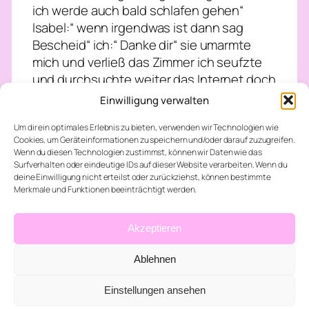
ich werde auch bald schlafen gehen“
Isabel:“ wenn irgendwas ist dann sag
Bescheid“ ich:“ Danke dir“ sie umarmte
mich und verließ das Zimmer ich seufzte
und durchsuchte weiter das Internet doch
ich konnte mich nicht mehr richtig
Einwilligung verwalten
konzentrieren also klappte ich den Laptop
Um dir ein optimales Erlebnis zu bieten, verwenden wir Technologien wie
zu und stand auf dann machte ich mich
Cookies, um Geräteinformationen zu speichern und/oder darauf zuzugreifen.
auf den Weg ins Bad und stellte mich
Wenn du diesen Technologien zustimmst, können wir Daten wie das
unter die Dusche… irgendwas muss
Surfverhalten oder eindeutige IDs auf dieser Website verarbeiten. Wenn du
deine Einwilligung nicht erteilst oder zurückziehst, können bestimmte
passiert sein sonst hätte er sich doch bei
Merkmale und Funktionen beeinträchtigt werden.
mir gemeldet ich meine Alec schreibt mir
doch auch ständig wieso jetzt nicht? Ich
Akzeptieren
stieg aus der Dusche und trocknete mich
ab dann zog ich mir was bequemes an und
Ablehnen
verließ das Zimmer… ich ging die Treppe
hinunter und an der Bar saß Tylor und
Einstellungen ansehen
trank ein Bier ich:“ darf ich mich zu dir