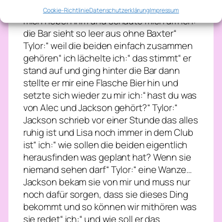
setzen“ Tylor:“ nur zu kleine“ ich setzte
Cookie-Richtlinie
Datenschutzerklärung
Impressum
mich neben ihm und schaute mich um ich:“
die Bar sieht so leer aus ohne Baxter“
Tylor:“ weil die beiden einfach zusammen
gehören“ ich lächelte ich:“ das stimmt“ er
stand auf und ging hinter die Bar dann
stellte er mir eine Flasche Bier hin und
setzte sich wieder zu mir ich:“ hast du was
von Alec und Jackson gehört?“ Tylor:“
Jackson schrieb vor einer Stunde das alles
ruhig ist und Lisa noch immer in dem Club
ist“ ich:“ wie sollen die beiden eigentlich
herausfinden was geplant hat? Wenn sie
niemand sehen darf“ Tylor:“ eine Wanze…
Jackson bekam sie von mir und muss nur
noch dafür sorgen, dass sie dieses Ding
bekommt und so können wir mithören was
sie redet“ ich:“ und wie soll er das