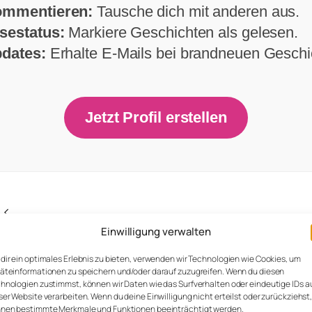
mmentieren:
Tausche dich mit anderen aus.
sestatus:
Markiere Geschichten als gelesen.
dates:
Erhalte E-Mails bei brandneuen Geschi
Jetzt Profil erstellen
<<
Einwilligung verwalten
geduldig auf die Rückkehr der Männer und hoff
dir ein optimales Erlebnis zu bieten, verwenden wir Technologien wie Cookies, um
hl und hoffe ich täusche mich… als dann eine
äteinformationen zu speichern und/oder darauf zuzugreifen. Wenn du diesen
hnologien zustimmst, können wir Daten wie das Surfverhalten oder eindeutige IDs a
ichtert durch… Alec kam in die Wohnung gemein
ser Website verarbeiten. Wenn du deine Einwilligung nicht erteilst oder zurückziehst
nen bestimmte Merkmale und Funktionen beeinträchtigt werden.