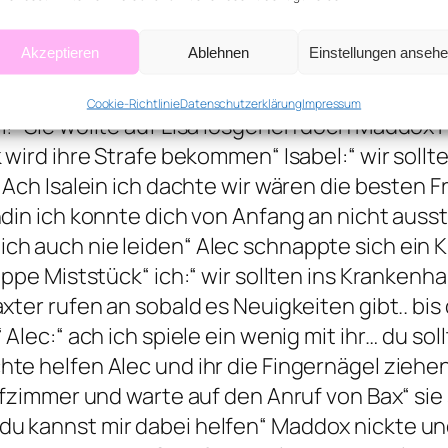
 Isabel bring mir doch einen Stuhl für unsere
n in die Mitte des Raumes Alec drückte Lisa au
Akzeptieren
Ablehnen
Einstellungen anseh
sind die anderen?“ Alec:“ Diese Schlampe hier
nwagen gerufen“ ich:“ Was? Tylor wurde anges
Cookie-Richtlinie
Datenschutzerklärung
Impressum
!“ Sie wollte auf Lisa losgehen doch Maddox hi
 wird ihre Strafe bekommen“ Isabel:“ wir sollt
 Ach Isalein ich dachte wir wären die besten F
ndin ich konnte dich von Anfang an nicht auss
ch auch nie leiden“ Alec schnappte sich ein 
lappe Miststück“ ich:“ wir sollten ins Kranken
axter rufen an sobald es Neuigkeiten gibt.. b
 Alec:“ ach ich spiele ein wenig mit ihr… du sol
te helfen Alec und ihr die Fingernägel ziehen 
lafzimmer und warte auf den Anruf von Bax“ si
u kannst mir dabei helfen“ Maddox nickte und