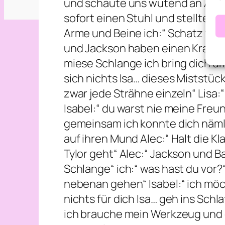
und schaute uns wütend an Alec:“
sofort einen Stuhl und stellte ih
Arme und Beine ich:“ Schatz wo 
und Jackson haben einen Kranke
miese Schlange ich bring dich um
sich nichts Isa… dieses Miststück
zwar jede Strähne einzeln“ Lisa:“
Isabel:“ du warst nie meine Freu
gemeinsam ich konnte dich nämli
auf ihren Mund Alec:“ Halt die K
Tylor geht“ Alec:“ Jackson und B
Schlange“ ich:“ was hast du vor?“
nebenan gehen“ Isabel:“ ich möch
nichts für dich Isa… geh ins Sch
ich brauche mein Werkzeug und d