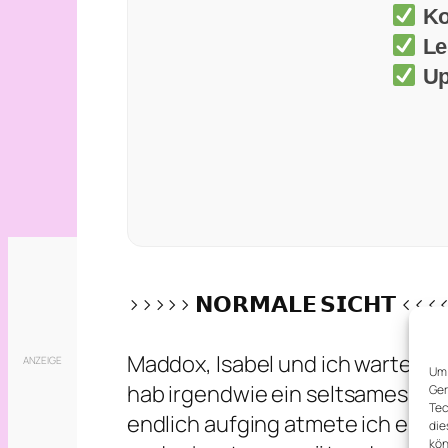
Ko
Le
Up
>>>>> 𝗡𝗢𝗥𝗠𝗔𝗟𝗘 𝗦𝗜𝗖𝗛𝗧 <<<
Maddox, Isabel und ich warten un
Um 
hab irgendwie ein seltsames Gefü
Ger
Tec
endlich aufging atmete ich erle
die
kön