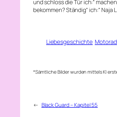
und schloss die Tür ich:“ machen 
bekommen? Ständig“ ich:“ Naja Li
Liebesgeschichte
Motora
*Sämtliche Bilder wurden mittels KI ers
←
Black Guard – Kapitel 55