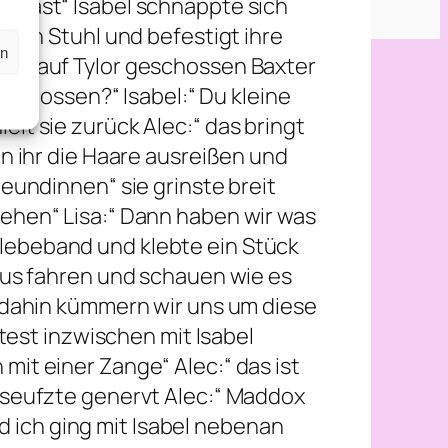
n Gast“ Isabel schnappte sich
f den Stuhl und befestigt ihre
en
 hat auf Tylor geschossen Baxter
chossen?“ Isabel:“ Du kleine
elt sie zurück Alec:“ das bringt
en ihr die Haare ausreißen und
reundinnen“ sie grinste breit
tehen“ Lisa:“ Dann haben wir was
Klebeband und klebte ein Stück
haus fahren und schauen wie es
is dahin kümmern wir uns um diese
ltest inzwischen mit Isabel
mit einer Zange“ Alec:“ das ist
e seufzte genervt Alec:“ Maddox
 ich ging mit Isabel nebenan