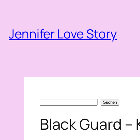
Zum
Inhalt
springen
Jennifer Love Story
Suchen
Suchen
Black Guard – 