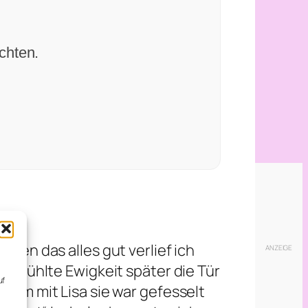
chten.
ten das alles gut verlief ich
 gefühlte Ewigkeit später die Tür
uf
sam mit Lisa sie war gefesselt
,