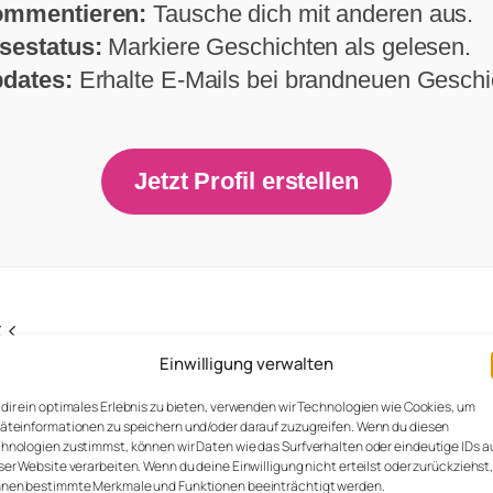
mmentieren:
Tausche dich mit anderen aus.
sestatus:
Markiere Geschichten als gelesen.
dates:
Erhalte E-Mails bei brandneuen Geschi
Jetzt Profil erstellen
<<<
Einwilligung verwalten
hr denken als an Ella… sie geht mir nicht meh
dir ein optimales Erlebnis zu bieten, verwenden wir Technologien wie Cookies, um
ich so unkonzentriert bin konnte ich nicht ri
äteinformationen zu speichern und/oder darauf zuzugreifen. Wenn du diesen
hnologien zustimmst, können wir Daten wie das Surfverhalten oder eindeutige IDs a
um saß und mich musterte… vor uns saß ein ver
ser Website verarbeiten. Wenn du deine Einwilligung nicht erteilst oder zurückziehst
nen bestimmte Merkmale und Funktionen beeinträchtigt werden.