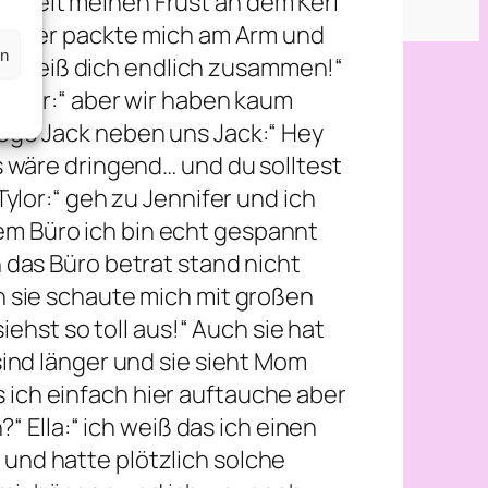
e Zeit meinen Frust an dem Kerl
 aus er packte mich am Arm und
en
aber reiß dich endlich zusammen!“
Tylor:“ aber wir haben kaum
lege Jack neben uns Jack:“ Hey
s wäre dringend… und du solltest
ylor:“ geh zu Jennifer und ich
em Büro ich bin echt gespannt
 das Büro betrat stand nicht
h sie schaute mich mit großen
iehst so toll aus!“ Auch sie hat
sind länger und sie sieht Mom
ss ich einfach hier auftauche aber
“ Ella:“ ich weiß das ich einen
und hatte plötzlich solche