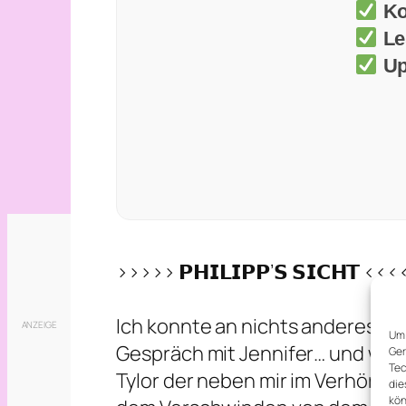
Ko
Le
Up
>>>>> 𝗣𝗛𝗜𝗟𝗜𝗣𝗣’𝗦 𝗦𝗜𝗖𝗛𝗧 <<
Ich konnte an nichts anderes me
Um 
Gespräch mit Jennifer… und weil 
Ger
Tec
Tylor der neben mir im Verhörra
die
kön