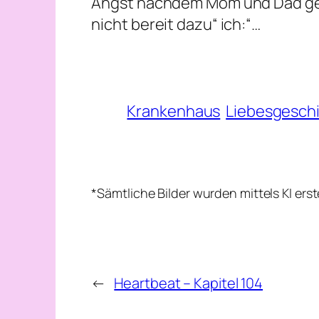
Angst nachdem Mom und Dad gest
nicht bereit dazu“ ich:“…
Krankenhaus
Liebesgesch
*Sämtliche Bilder wurden mittels KI ers
←
Heartbeat – Kapitel 104