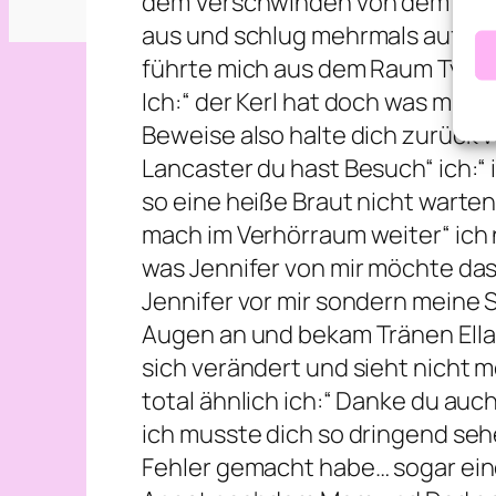
dem Verschwinden von dem kleine
aus und schlug mehrmals auf den
führte mich aus dem Raum Tylor:“ 
Ich:“ der Kerl hat doch was mit 
Beweise also halte dich zurück 
Lancaster du hast Besuch“ ich:“ 
so eine heiße Braut nicht warten
mach im Verhörraum weiter“ ich
was Jennifer von mir möchte das 
Jennifer vor mir sondern meine 
Augen an und bekam Tränen Ella:“ 
sich verändert und sieht nicht m
total ähnlich ich:“ Danke du auch“
ich musste dich so dringend sehen
Fehler gemacht habe… sogar eine