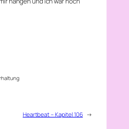
mir hängen und ich war noch
erhaltung
Heartbeat – Kapitel 106
→