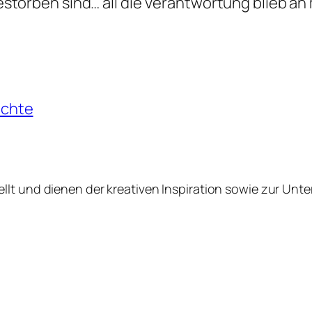
orben sind… all die Verantwortung blieb an 
ichte
tellt und dienen der kreativen Inspiration sowie zur Unt