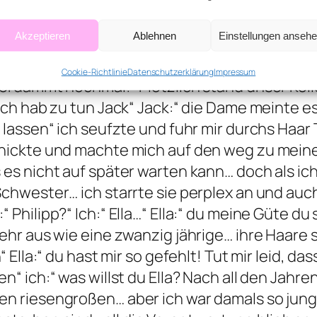
n Mädchen zu tun hat doch ich ließ die ganz
 Tisch.. Irgendwann hielt es Tylor nicht mehr
Akzeptieren
Ablehnen
Einstellungen anseh
ich weiß zwar nicht was mit dir los ist alter 
dem Verschwinden zu tun das sieht man doch!“ 
Cookie-Richtlinie
Datenschutzerklärung
Impressum
verdammt nochmal!“ Plötzlich stand unser Kol
ich hab zu tun Jack“ Jack:“ die Dame meinte e
 lassen“ ich seufzte und fuhr mir durchs Haar T
 nickte und machte mich auf den weg zu mein
es nicht auf später warten kann… doch als ich
Schwester… ich starrte sie perplex an und auc
Philipp?“ Ich:“ Ella…“ Ella:“ du meine Güte du s
ehr aus wie eine zwanzig jährige… ihre Haare 
 Ella:“ du hast mir so gefehlt! Tut mir leid, da
“ ich:“ was willst du Ella? Nach all den Jahren?
n riesengroßen… aber ich war damals so jung 