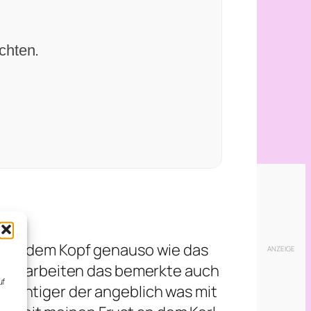
chten.
r aus dem Kopf genauso wie das
chtig arbeiten das bemerkte auch
uf
dächtiger der angeblich was mit
,