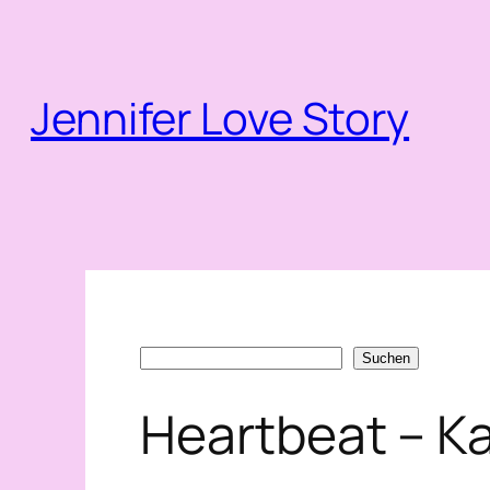
Zum
Inhalt
springen
Jennifer Love Story
Suchen
Suchen
Heartbeat – Ka