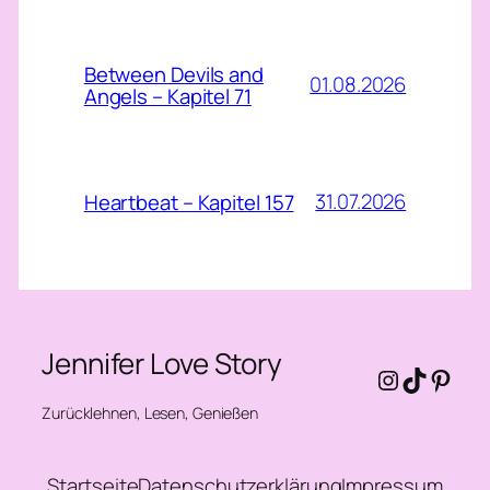
Between Devils and
01.08.2026
Angels – Kapitel 71
31.07.2026
Heartbeat – Kapitel 157
Jennifer Love Story
Instagra
TikTok
Pinte
Zurücklehnen, Lesen, Genießen
Startseite
Datenschutzerklärung
Impressum