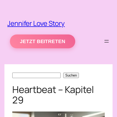
Zum
Inhalt
springen
Jennifer Love Story
JETZT BEITRETEN
Suchen
Suchen
Heartbeat – Kapitel
29