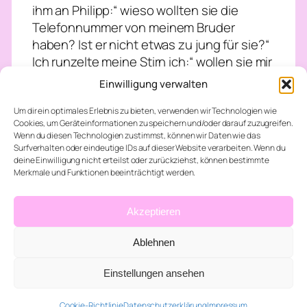
ihm an Philipp:“ wieso wollten sie die
Telefonnummer von meinem Bruder
haben? Ist er nicht etwas zu jung für sie?“
Ich runzelte meine Stirn ich:“ wollen sie mir
gerade sagen das ich alt bin?“ Philipp:“
Einwilligung verwalten
Nein Quatsch ich… es tut mir leid… das
geht mich eigentlich auch gar nichts an“ er
Um dir ein optimales Erlebnis zu bieten, verwenden wir Technologien wie
Cookies, um Geräteinformationen zu speichern und/oder darauf zuzugreifen.
seufzte ich:“ ich wollte seine Nummer
Wenn du diesen Technologien zustimmst, können wir Daten wie das
haben, weil ich eine Schwester habe in
Surfverhalten oder eindeutige IDs auf dieser Website verarbeiten. Wenn du
deine Einwilligung nicht erteilst oder zurückziehst, können bestimmte
seinem Alter und ich habe ihr von Henry
Merkmale und Funktionen beeinträchtigt werden.
erzählt… sie wollte unbedingt seine
Nummer haben“ ich zuckte mit den
Akzeptieren
Schultern Philipp:“ sie wollen also meinen
Bruder mit ihrer Schwester verkuppeln?“
Ablehnen
Ich:“ sieht wohl so aus“ er grinste und sah
plötzlich entspannter aus Philipp:“ wenn
Einstellungen ansehen
ihre Schwester auch so toll ist wie sie
dann hat Henry echt Glück“ ich wurde rot
Cookie-Richtlinie
Datenschutzerklärung
Impressum