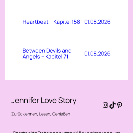
01.08.2026
Heartbeat – Kapitel 158
Between Devils and
01.08.2026
Angels – Kapitel 71
Jennifer Love Story
Instagra
TikTok
Pinte
Zurücklehnen, Lesen, Genießen