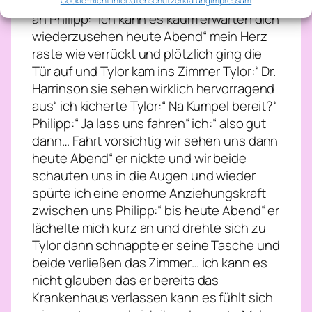
entspanne ich mich total“ er lächelte mich
Cookie-Richtlinie
Datenschutzerklärung
Impressum
an Philipp:“ ich kann es kaum erwarten dich
wiederzusehen heute Abend“ mein Herz
raste wie verrückt und plötzlich ging die
Tür auf und Tylor kam ins Zimmer Tylor:“ Dr.
Harrinson sie sehen wirklich hervorragend
aus“ ich kicherte Tylor:“ Na Kumpel bereit?“
Philipp:“ Ja lass uns fahren“ ich:“ also gut
dann… Fahrt vorsichtig wir sehen uns dann
heute Abend“ er nickte und wir beide
schauten uns in die Augen und wieder
spürte ich eine enorme Anziehungskraft
zwischen uns Philipp:“ bis heute Abend“ er
lächelte mich kurz an und drehte sich zu
Tylor dann schnappte er seine Tasche und
beide verließen das Zimmer… ich kann es
nicht glauben das er bereits das
Krankenhaus verlassen kann es fühlt sich