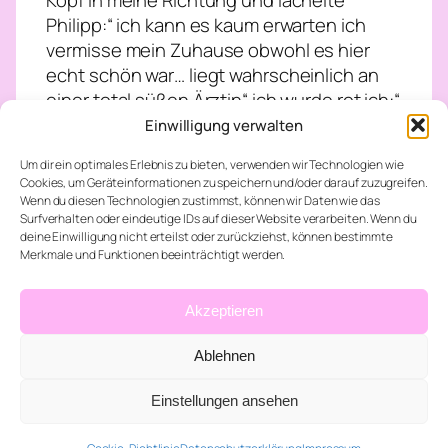
Kopf in meine Richtung und lächelte
Philipp:“ ich kann es kaum erwarten ich
vermisse mein Zuhause obwohl es hier
echt schön war… liegt wahrscheinlich an
einer total süßen Ärztin“ ich wurde rot ich:“
holt dich jemand ab?“ Er nickte Philipp:“
Einwilligung verwalten
Tylor sollte jeden Moment auftauchen“
Um dir ein optimales Erlebnis zu bieten, verwenden wir Technologien wie
ich:“ vergiss nicht sobald du zuhause bist
Cookies, um Geräteinformationen zu speichern und/oder darauf zuzugreifen.
ruhst du dich aus… keine Arbeit!“ Philipp:“
Wenn du diesen Technologien zustimmst, können wir Daten wie das
Surfverhalten oder eindeutige IDs auf dieser Website verarbeiten. Wenn du
versprochen ich bin sowieso noch im
deine Einwilligung nicht erteilst oder zurückziehst, können bestimmte
Krankenstand“ ich nickte Philipp:“ unser
Merkmale und Funktionen beeinträchtigt werden.
Treffen heute Abend bleibt aber noch
oder?“ Ich:“ klar darauf freue ich mich
Akzeptieren
schon richtig… passt 19 Uhr?“ Philipp:“ 19
Uhr ist perfekt ich koche uns was Leckeres
Ablehnen
du wirst es lieben“ ich:“ aber übertreibe es
nicht du musst alles langsam angehen
Einstellungen ansehen
okay“ Philipp:“ keine Sorge beim Kochen