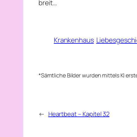
breit…
Krankenhaus
Liebesgesch
*Sämtliche Bilder wurden mittels KI erst
←
Heartbeat – Kapitel 32