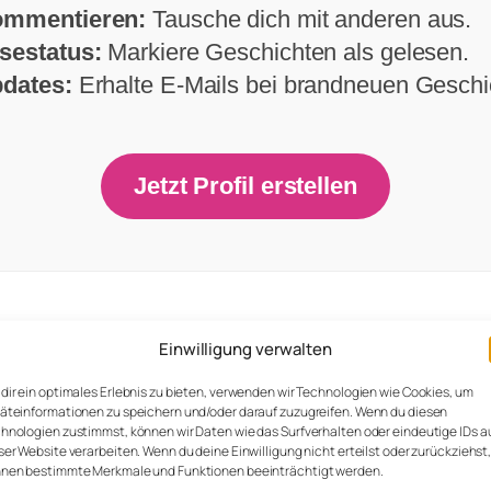
mmentieren:
Tausche dich mit anderen aus.
sestatus:
Markiere Geschichten als gelesen.
dates:
Erhalte E-Mails bei brandneuen Geschi
Jetzt Profil erstellen
h aufgelöst wegen Daniel doch ich versuchte
Einwilligung verwalten
gen Abend mit Philipp… ich hab mir ein schö
dir ein optimales Erlebnis zu bieten, verwenden wir Technologien wie Cookies, um
d stand nun mit einer Flasche Rot Wein vor P
äteinformationen zu speichern und/oder darauf zuzugreifen. Wenn du diesen
den später öffnete mir Philipp die Tür und m
hnologien zustimmst, können wir Daten wie das Surfverhalten oder eindeutige IDs a
ser Website verarbeiten. Wenn du deine Einwilligung nicht erteilst oder zurückziehst
sterte ihm von oben bis unten er sah nämlich
nen bestimmte Merkmale und Funktionen beeinträchtigt werden.