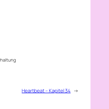
erhaltung
Heartbeat – Kapitel 34
→