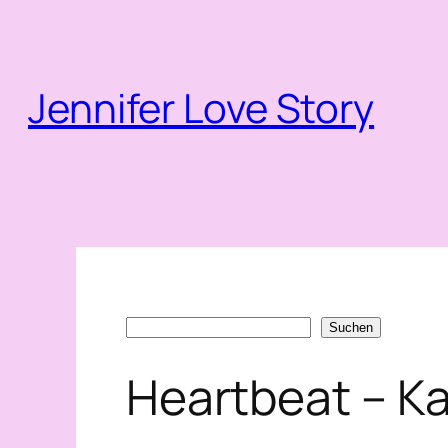
Zum
Inhalt
springen
Jennifer Love Story
Suchen
Suchen
Heartbeat – Ka