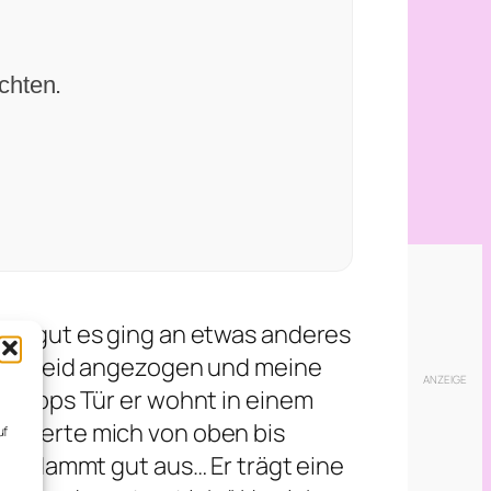
chten.
 so gut es ging an etwas anderes
nes Kleid angezogen und meine
hilipps Tür er wohnt in einem
usterte mich von oben bis
uf
,
 verdammt gut aus… Er trägt eine