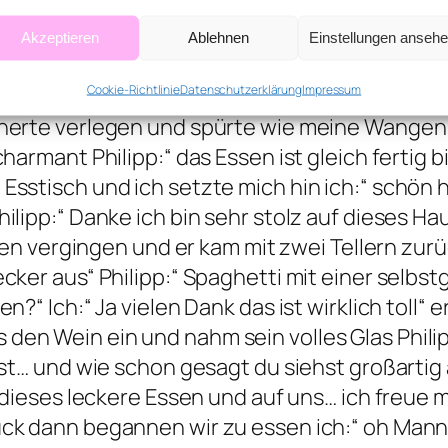
 die ersten zwei Knöpfe offen sind und er ro
ipp:“ Nein ich bin froh das du hier bist komm re
Akzeptieren
Ablehnen
Einstellungen anseh
r ich weiß zwar nicht was du kochst aber ich 
Cookie-Richtlinie
Datenschutzerklärung
Impressum
ar hervorragend dazu vielen Dank… Übrigens si
cherte verlegen und spürte wie meine Wangen 
charmant Philipp:“ das Essen ist gleich fertig b
sstisch und ich setzte mich hin ich:“ schön has
ilipp:“ Danke ich bin sehr stolz auf dieses Ha
nuten vergingen und er kam mit zwei Tellern zurü
lecker aus“ Philipp:“ Spaghetti mit einer se
n?“ Ich:“ Ja vielen Dank das ist wirklich toll“ 
den Wein ein und nahm sein volles Glas Phili
bist… und wie schon gesagt du siehst großartig
f dieses leckere Essen und auf uns… ich freue m
ck dann begannen wir zu essen ich:“ oh Mann i