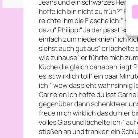
Jeans und ein schwarzes Hemd wo
hoffe ich bin nicht zu früh?“ Phil
reichte ihm die Flasche ich:“ Hie
dazu“ Philipp:“ Ja der passt sog
einfach zum niederknien“ ich ki
siehst auch gut aus“ er lächelte 
wie zuhause“ er führte mich zum E
Küche die gleich daneben liegt Ph
es ist wirklich toll“ ein paar Mi
ich:“ wow das sieht wahnsinnig 
Garnelen ich hoffe du isst Garnele
gegenüber dann schenkte er uns 
freue mich wirklich das du hier 
volles Glas und lächelte ich:“ au
stießen an und tranken ein Schlu