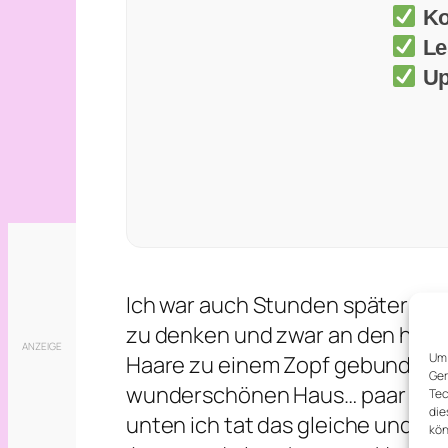
Ko
Le
Up
Ich war auch Stunden später noc
zu denken und zwar an den heuti
Um 
Haare zu einem Zopf gebunden un
Ger
wunderschönen Haus… paar Sekun
Tec
die
unten ich tat das gleiche und mu
kön