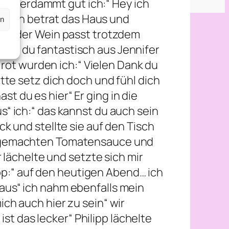
ch verdammt gut ich:“ Hey ich
in“ ich betrat das Haus und
en
hoffe der Wein passt trotzdem
ehst du fantastisch aus Jennifer
rot wurden ich:“ Vielen Dank du
itte setz dich doch und fühl dich
t du es hier“ Er ging in die
us“ ich:“ das kannst du auch sein
ck und stellte sie auf den Tisch
lbstgemachten Tomatensauce und
er lächelte und setzte sich mir
pp:“ auf den heutigen Abend… ich
 aus“ ich nahm ebenfalls mein
ich auch hier zu sein“ wir
st das lecker“ Philipp lächelte