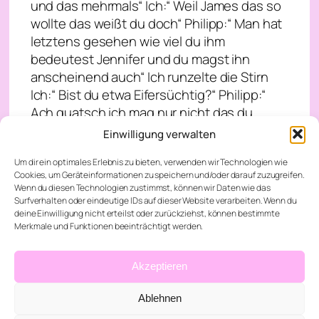
und das mehrmals“ Ich:“ Weil James das so
wollte das weißt du doch“ Philipp:“ Man hat
letztens gesehen wie viel du ihm
bedeutest Jennifer und du magst ihn
anscheinend auch“ Ich runzelte die Stirn
Ich:“ Bist du etwa Eifersüchtig?“ Philipp:“
Ach quatsch ich mag nur nicht das du
verletzt wirst“ Ich:“ Keine Sorge ich liebe
Einwilligung verwalten
James nicht ich mag ihn nur als Freund
Um dir ein optimales Erlebnis zu bieten, verwenden wir Technologien wie
mehr nicht“ Philipp atmete aus und es klang
Cookies, um Geräteinformationen zu speichern und/oder darauf zuzugreifen.
so als wäre er erleichtert Ich:“ Magst du
Wenn du diesen Technologien zustimmst, können wir Daten wie das
mich?“ Philipp:“ Natürlich mag ich dich“ Ich
Surfverhalten oder eindeutige IDs auf dieser Website verarbeiten. Wenn du
deine Einwilligung nicht erteilst oder zurückziehst, können bestimmte
lächelte und nach einer Ewigkeit kamen wir
Merkmale und Funktionen beeinträchtigt werden.
endlich an und er parkte sich vor dem Haus
meiner Eltern Philipp:“ Schönes Haus“ Ich:“
Akzeptieren
Hier bin ich aufgewachsen“ Philipp:“ Na ich
hoffe doch das deine Mutter sehr viele
Ablehnen
Babyfotos von dir hat“ Ich lachte und stieg