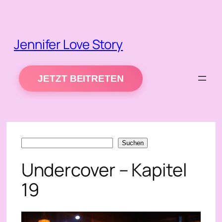
Zum
Inhalt
springen
Jennifer Love Story
JETZT BEITRETEN
Suchen
Suchen
Undercover – Kapitel
19