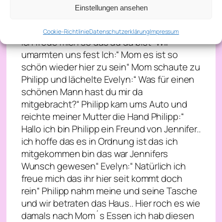
aus Ich:“ Ich hoffe die sind alle vernichtet
Einstellungen ansehen
worden“ Die Tür ging auf und meine Mom
kam heraus geeilt Evelyn:“ Mein Engelchen
Cookie-Richtlinie
Datenschutzerklärung
Impressum
ich freue mich so das du da bist“ Wir
umarmten uns fest Ich:“ Mom es ist so
schön wieder hier zu sein“ Mom schaute zu
Philipp und lächelte Evelyn:“ Was für einen
schönen Mann hast du mir da
mitgebracht?“ Philipp kam ums Auto und
reichte meiner Mutter die Hand Philipp:“
Hallo ich bin Philipp ein Freund von Jennifer..
ich hoffe das es in Ordnung ist das ich
mitgekommen bin das war Jennifers
Wunsch gewesen“ Evelyn:“ Natürlich ich
freue mich das ihr hier seit kommt doch
rein“ Philipp nahm meine und seine Tasche
und wir betraten das Haus.. Hier roch es wie
damals nach Mom´s Essen ich hab diesen