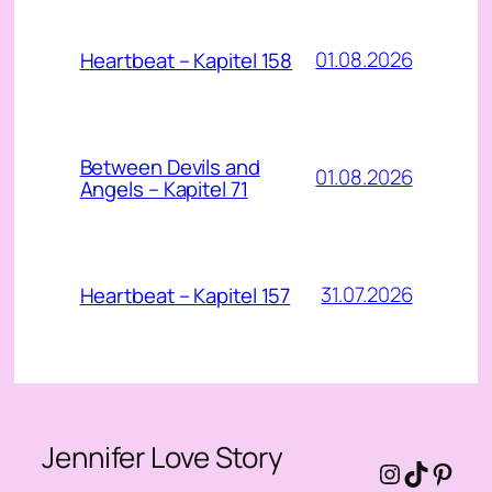
01.08.2026
Heartbeat – Kapitel 158
Between Devils and
01.08.2026
Angels – Kapitel 71
31.07.2026
Heartbeat – Kapitel 157
Jennifer Love Story
Instagra
TikTok
Pinte