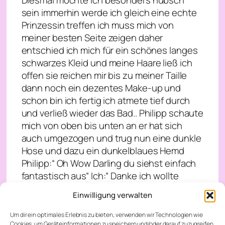
sein immerhin werde ich gleich eine echte
Prinzessin treffen ich muss mich von
meiner besten Seite zeigen daher
entschied ich mich für ein schönes langes
schwarzes Kleid und meine Haare ließ ich
offen sie reichen mir bis zu meiner Taille
dann noch ein dezentes Make-up und
schon bin ich fertig ich atmete tief durch
und verließ wieder das Bad.. Philipp schaute
mich von oben bis unten an er hat sich
auch umgezogen und trug nun eine dunkle
Hose und dazu ein dunkelblaues Hemd
Philipp:“ Oh Wow Darling du siehst einfach
fantastisch aus“ Ich:“ Danke ich wollte
hübsch aussehen für Sarah“ Philipp:“ Du
Einwilligung verwalten
bist immer hübsch meine süße“ Ich lächelte
verlegen Philipp:“ Das essen ist unterwegs
Um dir ein optimales Erlebnis zu bieten, verwenden wir Technologien wie
Cookies, um Geräteinformationen zu speichern und/oder darauf zuzugreifen.