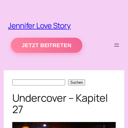
Zum
Inhalt
springen
Jennifer Love Story
JETZT BEITRETEN
Suchen
Suchen
Undercover – Kapitel
27