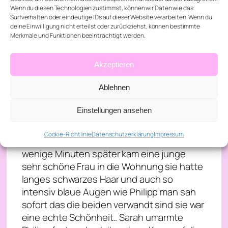
und Sarah sollte auch gleich hier sein“ Ich
Wenn du diesen Technologien zustimmst, können wir Daten wie das
nickte und ging in die Küche um den Wein
Surfverhalten oder eindeutige IDs auf dieser Website verarbeiten. Wenn du
zu holen Ich:“ Wie soll ich Sarah begrüßen?
deine Einwilligung nicht erteilst oder zurückziehst, können bestimmte
Merkmale und Funktionen beeinträchtigt werden.
Soll ich einen Knicks machen? Oder sie mit
eure Hoheit ansprechen?“ Philipp lachte
Philipp:“ Süße sag einfach Sarah zu ihr und
Akzeptieren
reich ihr die Hand“ Plötzlich klingelt es an
Ablehnen
der Tür Philipp ging zur Tür und schaute
zum Tastenfeld es gibt eine außen Kamera
Einstellungen ansehen
und er sieht immer wer draußen vor der Tür
steht Philipp:“ Es ist Sarah.. bist du bereit?“
Cookie-Richtlinie
Datenschutzerklärung
Impressum
Ich nickte und er öffnete die Tür und
wenige Minuten später kam eine junge
sehr schöne Frau in die Wohnung sie hatte
langes schwarzes Haar und auch so
intensiv blaue Augen wie Philipp man sah
sofort das die beiden verwandt sind sie war
eine echte Schönheit.. Sarah umarmte