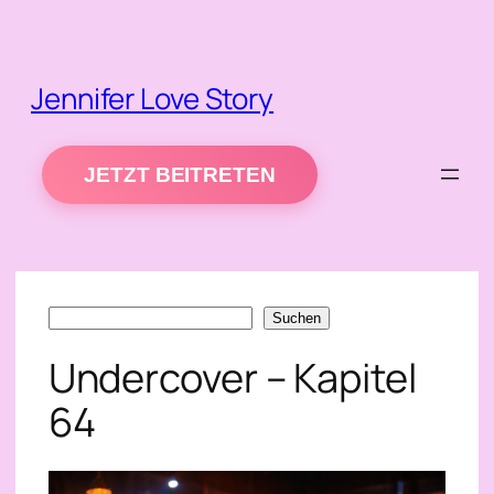
Zum
Inhalt
springen
Jennifer Love Story
JETZT BEITRETEN
Suchen
Suchen
Undercover – Kapitel
64