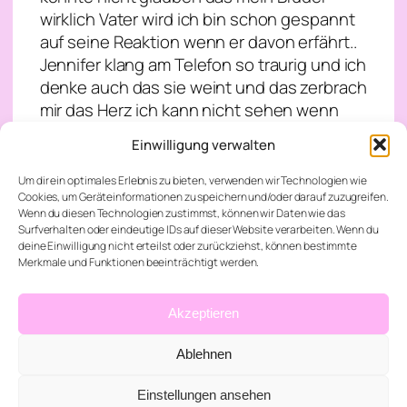
wirklich Vater wird ich bin schon gespannt
auf seine Reaktion wenn er davon erfährt..
Jennifer klang am Telefon so traurig und ich
denke auch das sie weint und das zerbrach
mir das Herz ich kann nicht sehen wenn
Jennifer traurig ist und am liebsten möchte
Einwilligung verwalten
ich mich in mein Auto setzen und zu ihr
fahren Jennifer:“ Ich muss jetzt aufhören
Um dir ein optimales Erlebnis zu bieten, verwenden wir Technologien wie
Cookies, um Geräteinformationen zu speichern und/oder darauf zuzugreifen.
zu reden ich denke deine Mutter ist nun
Wenn du diesen Technologien zustimmst, können wir Daten wie das
fertig“ Ich:“ In Ordnung dann telefonieren
Surfverhalten oder eindeutige IDs auf dieser Website verarbeiten. Wenn du
wir später wieder und bitte pass auf dich
deine Einwilligung nicht erteilst oder zurückziehst, können bestimmte
Merkmale und Funktionen beeinträchtigt werden.
auf“ Jennifer:“ Das werde ich.. ich liebe dich
Philipp“ Ich:“ Und ich liebe dich mein Engel“
Sie legte auf und ich umklammerte das
Akzeptieren
Handy fester.. sie fehlt mir wie verrückt
Ablehnen
Henry:“ Morgen Bruder hast du auch einen
Kaffee für mich?“ Ich drehte mich um und
Einstellungen ansehen
sah meinen Bruder total verschlafen hinter