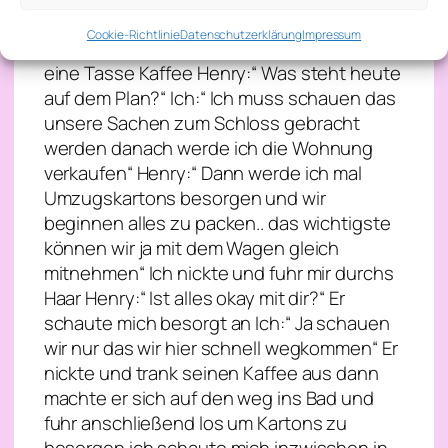
mir Ich:“ klar in der Küche komm mit“ Wir
Cookie-Richtlinie
Datenschutzerklärung
Impressum
gingen in die Küche und ich reichte ihm
eine Tasse Kaffee Henry:“ Was steht heute
auf dem Plan?“ Ich:“ Ich muss schauen das
unsere Sachen zum Schloss gebracht
werden danach werde ich die Wohnung
verkaufen“ Henry:“ Dann werde ich mal
Umzugskartons besorgen und wir
beginnen alles zu packen.. das wichtigste
können wir ja mit dem Wagen gleich
mitnehmen“ Ich nickte und fuhr mir durchs
Haar Henry:“ Ist alles okay mit dir?“ Er
schaute mich besorgt an Ich:“ Ja schauen
wir nur das wir hier schnell wegkommen“ Er
nickte und trank seinen Kaffee aus dann
machte er sich auf den weg ins Bad und
fuhr anschließend los um Kartons zu