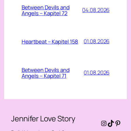
Between Devils and
04.08.2026
Angels – Kapitel 72
01.08.2026
Heartbeat – Kapitel 158
Between Devils and
01.08.2026
Angels – Kapitel 71
Jennifer Love Story
Instagra
TikTok
Pinte