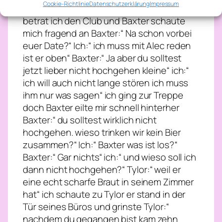
Cookie-Richtlinie
Datenschutzerklärung
Impressum
und ging wieder die Treppe hinunter dann
betrat ich den Club und Baxter schaute
mich fragend an Baxter:“ Na schon vorbei
euer Date?“ Ich:“ ich muss mit Alec reden
ist er oben“ Baxter:“ Ja aber du solltest
jetzt lieber nicht hochgehen kleine“ ich:“
ich will auch nicht lange stören ich muss
ihm nur was sagen“ ich ging zur Treppe
doch Baxter eilte mir schnell hinterher
Baxter:“ du solltest wirklich nicht
hochgehen. wieso trinken wir kein Bier
zusammen?“ Ich:“ Baxter was ist los?“
Baxter:“ Gar nichts“ ich:“ und wieso soll ich
dann nicht hochgehen?“ Tylor:“ weil er
eine echt scharfe Braut in seinem Zimmer
hat“ ich schaute zu Tylor er stand in der
Tür seines Büros und grinste Tylor:“
nachdem du gegangen bist kam zehn