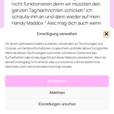
nicht funktionieren denn wir müssten den
ganzen Tag Nachrichten schicken“ ich
schaute ihm an und dann wieder auf mein
Handy Maddox:“ Alec mag dich auch wenn
er es nicht zugibt. du solltest mit ihm
Einwilligung verwalten
reden ihr passt wunderbar zusammen“
ich:“ ich kann doch nicht jetzt einfach
Um dir ein optimales Erlebnis zu bieten, verwenden wir Technologien wie
abhauen und dich hier sitzen lassen“
Cookies, um Geräteinformationen zu speichern und/oder darauf zuzugreifen.
Wenn du diesen Technologien zustimmst, können wir Daten wie das
Maddox:“ das ist schon in Ordnung ich
Surfverhalten oder eindeutige IDs auf dieser Website verarbeiten. Wenn du
möchte bloß das du glücklich bist“ ich:“ ich
deine Einwilligung nicht erteilst oder zurückziehst, können bestimmte
weiß nicht ob das so eine gute Idee ist“
Merkmale und Funktionen beeinträchtigt werden.
Maddox:“ versuche es doch einfach. und
nimm den Wein mit für euch beide“ mein
Akzeptieren
Blick ging wieder zu Maddox er schaute
mich an und zwinkerte. ich umarmte ihm
Ablehnen
fest und nahm die Weinflasche dann
Einstellungen ansehen
schrieb ich noch eine Nachricht ich:“
Danke“ Maddox:“ geh schon“ ich lächelte