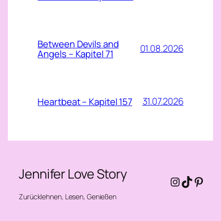
Between Devils and
01.08.2026
Angels – Kapitel 71
31.07.2026
Heartbeat – Kapitel 157
Jennifer Love Story
Instagra
TikTok
Pinte
Zurücklehnen, Lesen, Genießen