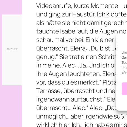
Videoanrufe, kurze Momente – und 
und ging zur Haustür. Ich klopfte
als hätte sie nicht damit gerechn
tauchte Isabel auf, die Augen noc
schau mal vorbei. Ein kleiner Zw
überrascht. Elena: „Du bist… echt
Um 
genug.“ Sie trat einen Schritt nä
Ger
Tec
in meine. Alec: „Ja. Und ich blei
die
ihre Augen leuchteten. Elena: „Ic
kön
vor, dass du es merkst.“ Plötzli
Terrasse, überrascht und neugieri
irgendwann auftauchst.“ Elena dr
überrascht… Alec.“ Alec: „Das war
unmöglich… aber irgendwie süß.“ 
wirklich hier. Ich… ich hab es mir