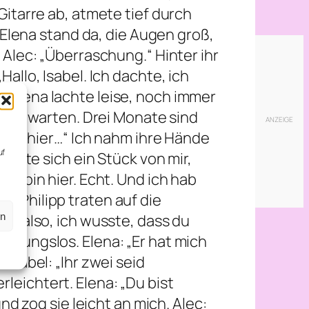
Gitarre ab, atmete tief durch
. Elena stand da, die Augen groß,
 Alec: „Überraschung.“ Hinter ihr
allo, Isabel. Ich dachte, ich
“ Elena lachte leise, noch immer
änger warten. Drei Monate sind
 bist hier…“ Ich nahm ihre Hände
uf
 löste sich ein Stück von mir,
,
ch bin hier. Echt. Und ich hab
d Philipp traten auf die
en
„Na also, ich wusste, dass du
assungslos. Elena: „Er hat mich
 Isabel: „Ihr zwei seid
leichtert. Elena: „Du bist
und zog sie leicht an mich. Alec: