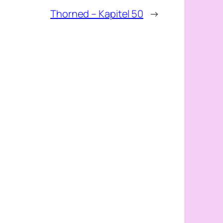
Thorned – Kapitel 50
→