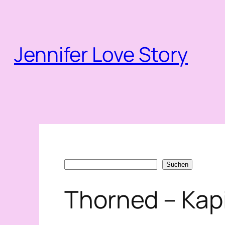
Zum
Inhalt
springen
Jennifer Love Story
Suchen
Suchen
Thorned – Kapi