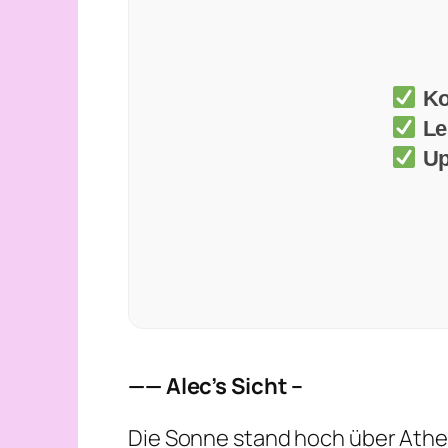
Ko
Le
Up
—— Alec’s Sicht –
Die Sonne stand hoch über Athen,