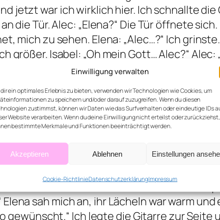
jetzt war ich wirklich hier. Ich schnallte die 
 an die Tür. Alec: „Elena?“ Die Tür öffnete sich
et, mich zu sehen. Elena: „Alec…?“ Ich grinste.
h größer. Isabel: „Oh mein Gott… Alec?“ Alec: „H
ischenstopp zwischen Studio und… na ja, euch.
Einwilligung verwalten
 hier.“ Alec: „Echt. Ich konnte einfach nicht l
dir ein optimales Erlebnis zu bieten, verwenden wir Technologien wie Cookies, um
her und sah mir direkt in die Augen. Elena: „Du
äteinformationen zu speichern und/oder darauf zuzugreifen. Wenn du diesen
hnologien zustimmst, können wir Daten wie das Surfverhalten oder eindeutige IDs a
be so lange, wie du mich ertragen kannst.“ Elena
ser Website verarbeiten. Wenn du deine Einwilligung nicht erteilst oder zurückziehst
h kann’s kaum glauben…“ Alec: „Ich weiß. Aber i
nen bestimmte Merkmale und Funktionen beeinträchtigt werden.
ch hörte man Stimmen aus dem Haus. Jennifer un
Akzeptieren
Ablehnen
Einstellungen anseh
g. Jennifer: „Elena? Wer… oh, Alec?“ Philipp: 
ehte sich zu ihren Eltern, immer noch leicht f
Cookie-Richtlinie
Datenschutzerklärung
Impressum
 der Plan.“ Isabel schüttelte lachend den Kopf.
Elena sah mich an, ihr Lächeln war warm und er
 so gewünscht.“ Ich legte die Gitarre zur Seite 