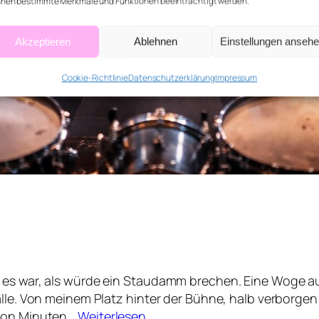
nen bestimmte Merkmale und Funktionen beeinträchtigt werden.
Akzeptieren
Ablehnen
Einstellungen anseh
Cookie-Richtlinie
Datenschutzerklärung
Impressum
d es war, als würde ein Staudamm brechen. Eine Woge 
alle. Von meinem Platz hinter der Bühne, halb verborge
 von Minuten…
Weiterlesen