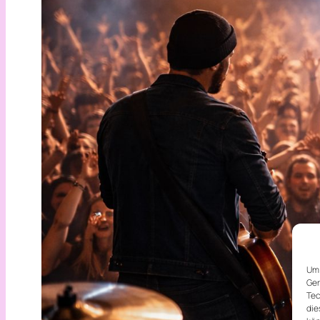
Um 
Ger
Tec
die