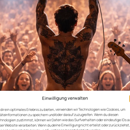
Einwilligung verwalten
dir ein optimales Erlebnis zu bieten, verwenden wir Technologien wie Cookies, um
äteinformationen zu speichern und/oder darauf zuzugreifen. Wenn du diesen
hnologien zustimmst, können wir Daten wie das Surfverhalten oder eindeutige IDs a
ser Website verarbeiten. Wenn du deine Einwilligung nicht erteilst oder zurückziehst