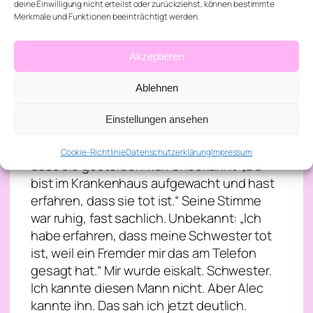
deine Einwilligung nicht erteilst oder zurückziehst, können bestimmte
wie versteinert, jede Muskelfaser
Merkmale und Funktionen beeinträchtigt werden.
angespannt. Alec: „Lass sie da raus.“
Unbekannt: „So wie du meine Schwester
Akzeptieren
rausgelassen hast?“ Mir zog sich der
Magen zusammen. Olivia. Sofort wusste
Ablehnen
ich, worum es ging. Der Autounfall vor drei
Jahren. Alec hatte mir erzählt, dass er am
Einstellungen ansehen
Unfallort sofort bewusstlos gewesen war
und erst im Krankenhaus erfahren hatte,
Cookie-Richtlinie
Datenschutzerklärung
Impressum
dass sie gestorben war. Unbekannt: „Du
bist im Krankenhaus aufgewacht und hast
erfahren, dass sie tot ist.“ Seine Stimme
war ruhig, fast sachlich. Unbekannt: „Ich
habe erfahren, dass meine Schwester tot
ist, weil ein Fremder mir das am Telefon
gesagt hat.“ Mir wurde eiskalt. Schwester.
Ich kannte diesen Mann nicht. Aber Alec
kannte ihn. Das sah ich jetzt deutlich.