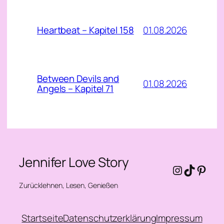
01.08.2026
Heartbeat – Kapitel 158
Between Devils and
01.08.2026
Angels – Kapitel 71
Jennifer Love Story
Instagra
TikTok
Pinte
Zurücklehnen, Lesen, Genießen
Startseite
Datenschutzerklärung
Impressum