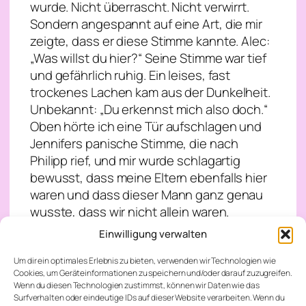
wurde. Nicht überrascht. Nicht verwirrt.
Sondern angespannt auf eine Art, die mir
zeigte, dass er diese Stimme kannte. Alec:
„Was willst du hier?“ Seine Stimme war tief
und gefährlich ruhig. Ein leises, fast
trockenes Lachen kam aus der Dunkelheit.
Unbekannt: „Du erkennst mich also doch.“
Oben hörte ich eine Tür aufschlagen und
Jennifers panische Stimme, die nach
Philipp rief, und mir wurde schlagartig
bewusst, dass meine Eltern ebenfalls hier
waren und dass dieser Mann ganz genau
wusste, dass wir nicht allein waren.
Schritte auf Glas. Langsam. Bedrohlich
Einwilligung verwalten
ruhig. Unbekannt: „Ich habe mich gefragt,
wie lange es dauert, bis du wieder Angst
Um dir ein optimales Erlebnis zu bieten, verwenden wir Technologien wie
Cookies, um Geräteinformationen zu speichern und/oder darauf zuzugreifen.
bekommst.“ Ich verstand nichts. Aber Alec
Wenn du diesen Technologien zustimmst, können wir Daten wie das
verstand alles. Das sah ich. Sein Körper war
Surfverhalten oder eindeutige IDs auf dieser Website verarbeiten. Wenn du