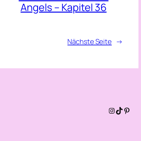
Angels – Kapitel 36
Nächste Seite
→
Instagra
TikTok
Pinte