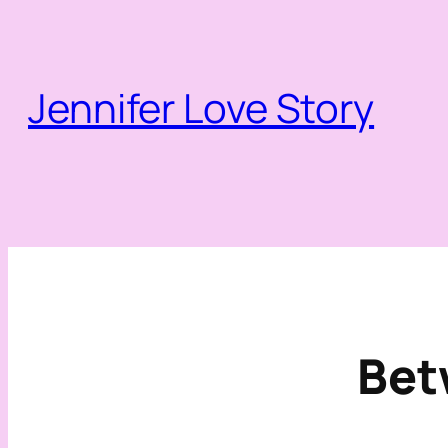
Zum
Inhalt
springen
Jennifer Love Story
Bet