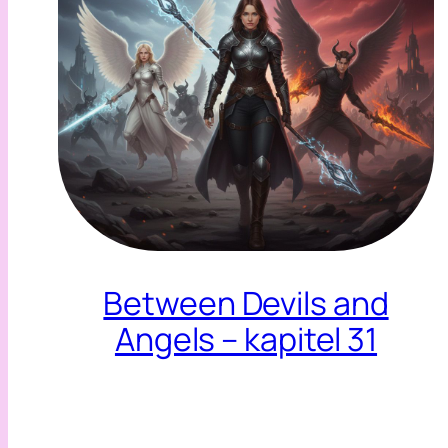
Between Devils and
Angels – kapitel 31